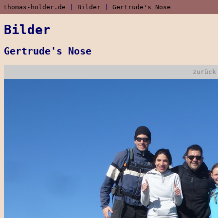
thomas-holder.de
|
Bilder
|
Gertrude's Nose
Bilder
Gertrude's Nose
zurück